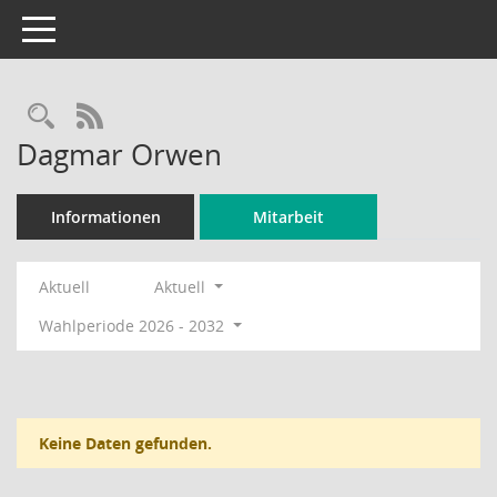
Toggle navigation
Rechercheauswahl
RSS-Feed
Dagmar Orwen
Informationen
Mitarbeit
Aktuell
Aktuell
Wahlperiode 2026 - 2032
Keine Daten gefunden.