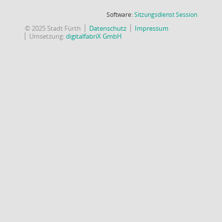
(Wird in
Software:
Sitzungsdienst
Session
© 2025 Stadt Fürth
Datenschutz
Impressum
Umsetzung:
digitalfabriX GmbH