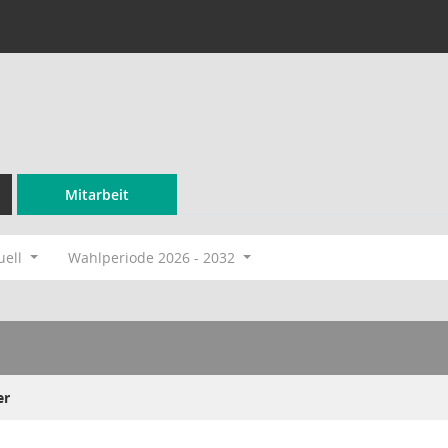
Mitarbeit
uell
Wahlperiode 2026 - 2032
er