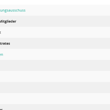
ltungsausschuss
itglieder
t
trates
en
er