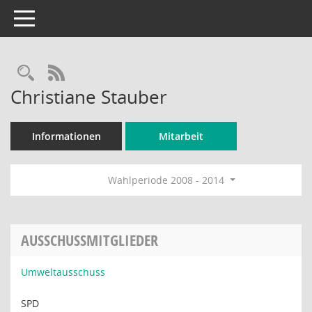
Toggle navigation
Rechercheauswahl
RSS-Feed
Christiane Stauber
Informationen
Mitarbeit
Wahlperiode 2008 - 2014
AUSSCHUSSMITGLIEDER
Umweltausschuss
SPD