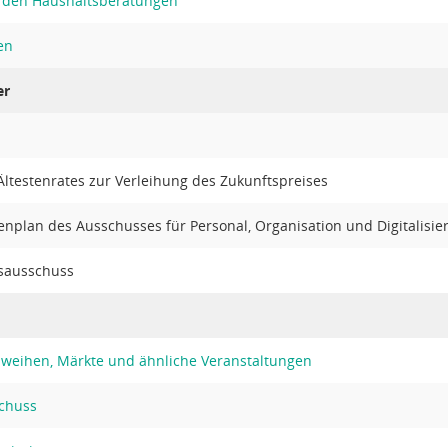
den Haushaltsberatungen
en
er
ltestenrates zur Verleihung des Zukunftspreises
enplan des Ausschusses für Personal, Organisation und Digitalisie
sausschuss
hweihen, Märkte und ähnliche Veranstaltungen
chuss