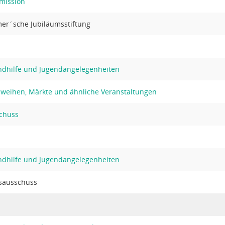
mission
mer´sche Jubiläumsstiftung
ndhilfe und Jugendangelegenheiten
hweihen, Märkte und ähnliche Veranstaltungen
chuss
ndhilfe und Jugendangelegenheiten
sausschuss