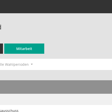
d
Mitarbeit
lle Wahlperioden
sausschuss