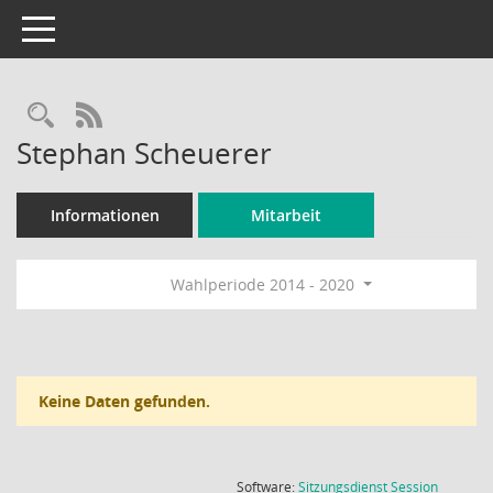
Toggle navigation
Rechercheauswahl
RSS-Feed
Stephan Scheuerer
Informationen
Mitarbeit
Wahlperiode 2014 - 2020
Keine Daten gefunden.
(Wird in
Software:
Sitzungsdienst
Session