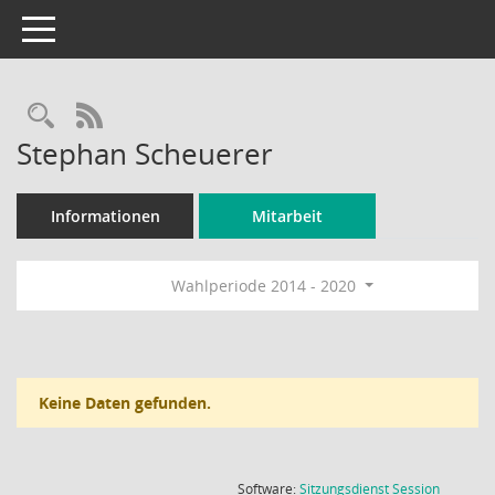
Toggle navigation
Rechercheauswahl
RSS-Feed
Stephan Scheuerer
Informationen
Mitarbeit
Wahlperiode 2014 - 2020
Keine Daten gefunden.
(Wird in
Software:
Sitzungsdienst
Session