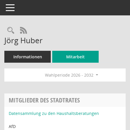
Toggle navigation
Rechercheauswahl
RSS-Feed
Jörg Huber
Informationen
Mitarbeit
Wahlperiode 2026 - 2032
MITGLIEDER DES STADTRATES
Datensammlung zu den Haushaltsberatungen
AfD