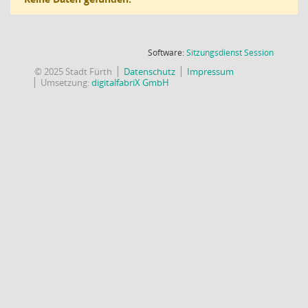
(Wird in
Software:
Sitzungsdienst
Session
© 2025 Stadt Fürth
Datenschutz
Impressum
Umsetzung:
digitalfabriX GmbH