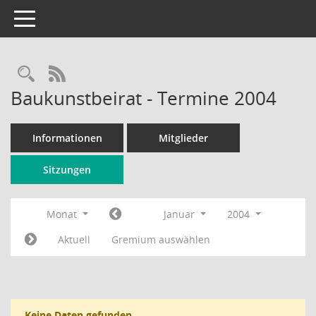
Toggle navigation
Rechercheauswahl
RSS-Feed
Baukunstbeirat - Termine 2004
Informationen
Mitglieder
Sitzungen
Monat
Januar
2004
Aktuell
Gremium auswählen
Keine Daten gefunden.