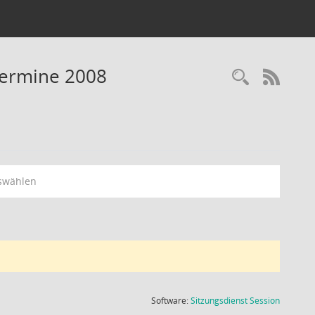
Termine 2008
Recherc
RSS-
swählen
(Wird in
Software:
Sitzungsdienst
Session