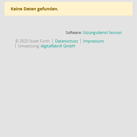
Keine Daten gefunden.
(Wird in
Software:
Sitzungsdienst
Session
© 2025 Stadt Fürth
Datenschutz
Impressum
Umsetzung:
digitalfabriX GmbH