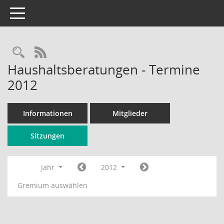
Toggle navigation
Rechercheauswahl
RSS-Feed
Haushaltsberatungen - Termine
2012
Informationen
Mitglieder
Sitzungen
Jahr
2012
Gremium auswählen