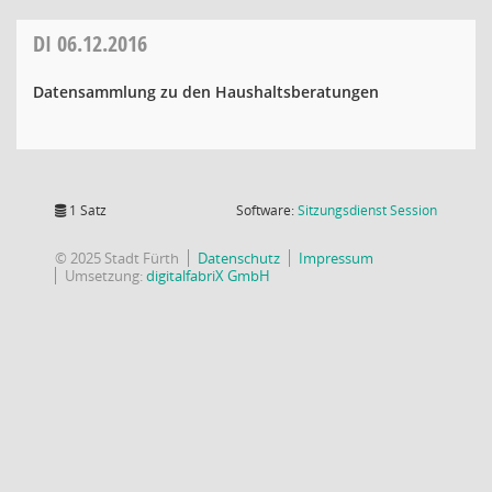
DI
06.12.2016
Datensammlung zu den Haushaltsberatungen
(Wird in
1 Satz
Software:
Sitzungsdienst
Session
© 2025 Stadt Fürth
Datenschutz
Impressum
Umsetzung:
digitalfabriX GmbH