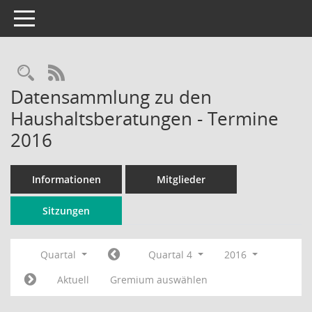
Toggle navigation
Rechercheauswahl
RSS-Feed
Datensammlung zu den
Haushaltsberatungen - Termine
2016
Informationen
Mitglieder
Sitzungen
Quartal
Quartal 4
2016
Aktuell
Gremium auswählen