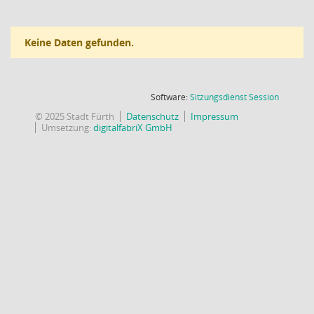
Keine Daten gefunden.
(Wird in
Software:
Sitzungsdienst
Session
© 2025 Stadt Fürth
Datenschutz
Impressum
Umsetzung:
digitalfabriX GmbH