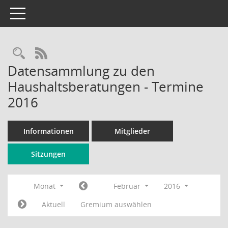
Toggle navigation
Rechercheauswahl
RSS-Feed
Datensammlung zu den
Haushaltsberatungen - Termine
2016
Informationen
Mitglieder
Sitzungen
Monat
Februar
2016
Aktuell
Gremium auswählen