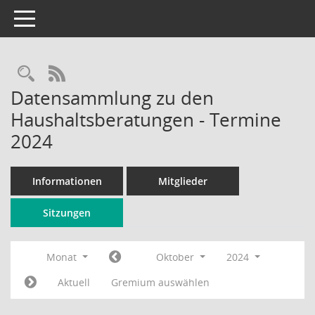
Toggle navigation
Rechercheauswahl
RSS-Feed
Datensammlung zu den
Haushaltsberatungen - Termine
2024
Informationen
Mitglieder
Sitzungen
Monat
Oktober
2024
Aktuell
Gremium auswählen