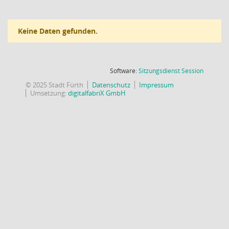
Keine Daten gefunden.
(Wird in
Software:
Sitzungsdienst
Session
© 2025 Stadt Fürth
Datenschutz
Impressum
Umsetzung:
digitalfabriX GmbH