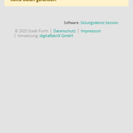
(Wird in
Software:
Sitzungsdienst
Session
© 2025 Stadt Fürth
Datenschutz
Impressum
Umsetzung:
digitalfabriX GmbH