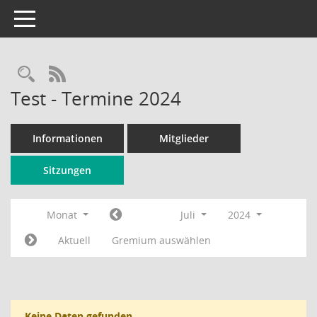
Toggle navigation
Rechercheauswahl
RSS-Feed
Test - Termine 2024
Informationen
Mitglieder
Sitzungen
Monat
Juli
2024
Aktuell
Gremium auswählen
Keine Daten gefunden.