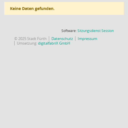
Keine Daten gefunden.
(Wird in
Software:
Sitzungsdienst
Session
© 2025 Stadt Fürth
Datenschutz
Impressum
Umsetzung:
digitalfabriX GmbH