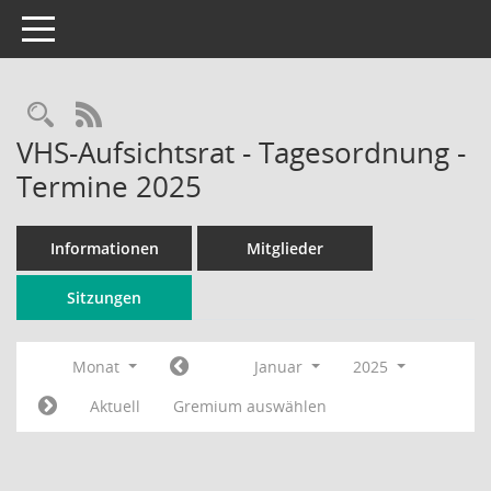
Toggle navigation
Rechercheauswahl
RSS-Feed
VHS-Aufsichtsrat - Tagesordnung -
Termine 2025
Informationen
Mitglieder
Sitzungen
Monat
Januar
2025
Aktuell
Gremium auswählen