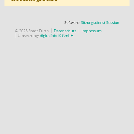
(Wird in
Software:
Sitzungsdienst
Session
© 2025 Stadt Fürth
Datenschutz
Impressum
Umsetzung:
digitalfabriX GmbH