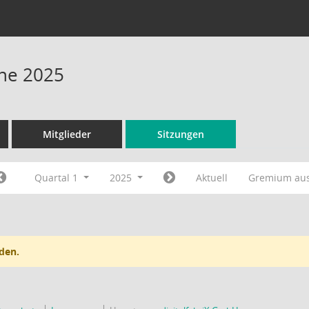
ine 2025
Mitglieder
Sitzungen
Quartal 1
2025
Aktuell
Gremium au
den.