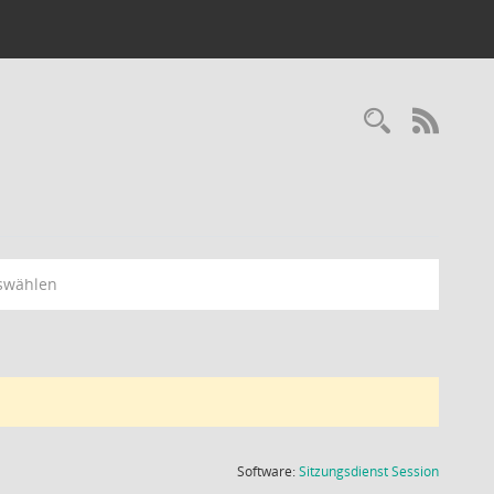
Recherc
RSS-
swählen
(Wird in
Software:
Sitzungsdienst
Session