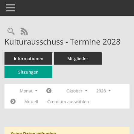
Toggle navigation
Rechercheauswahl
RSS-Feed
Kulturausschuss - Termine 2028
Informationen
Mitglieder
Sitzungen
Monat
Oktober
2028
Aktuell
Gremium auswählen
Keine Daten gefunden.