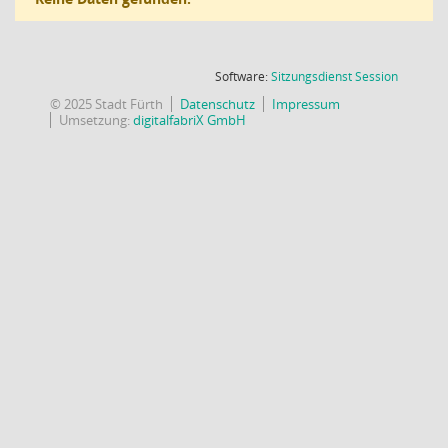
(Wird in
Software:
Sitzungsdienst
Session
© 2025 Stadt Fürth
Datenschutz
Impressum
Umsetzung:
digitalfabriX GmbH