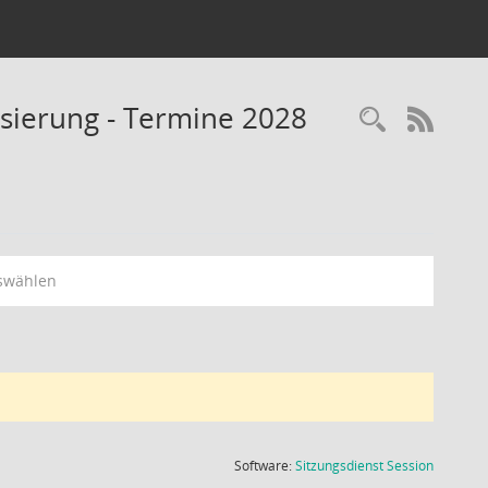
isierung - Termine 2028
Recherc
RSS-
swählen
(Wird in
Software:
Sitzungsdienst
Session