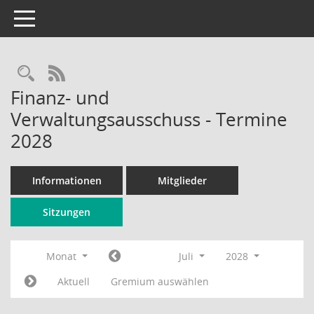
Toggle navigation
Rechercheauswahl
RSS-Feed
Finanz- und
Verwaltungsausschuss - Termine
2028
Informationen
Mitglieder
Sitzungen
Monat
Juli
2028
Aktuell
Gremium auswählen