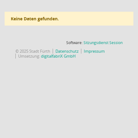
Keine Daten gefunden.
(Wird in
Software:
Sitzungsdienst
Session
© 2025 Stadt Fürth
Datenschutz
Impressum
Umsetzung:
digitalfabriX GmbH