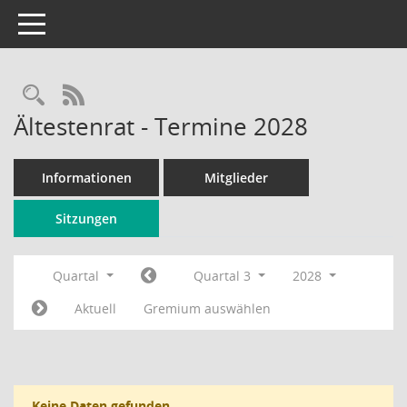
Toggle navigation
Rechercheauswahl
RSS-Feed
Ältestenrat - Termine 2028
Informationen
Mitglieder
Sitzungen
Quartal
Quartal 3
2028
Aktuell
Gremium auswählen
Keine Daten gefunden.