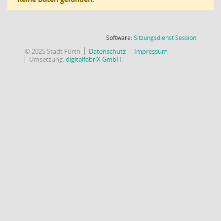
(Wird in
Software:
Sitzungsdienst
Session
© 2025 Stadt Fürth
Datenschutz
Impressum
Umsetzung:
digitalfabriX GmbH