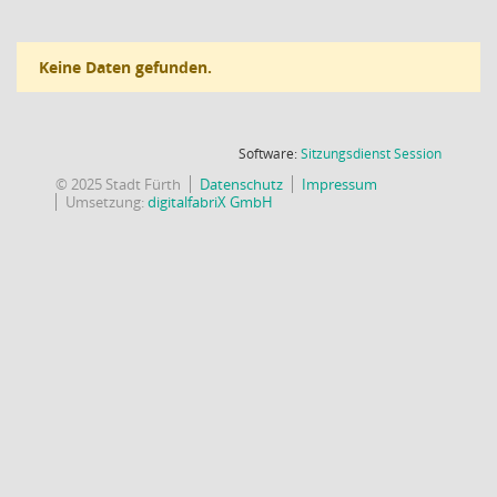
Keine Daten gefunden.
(Wird in
Software:
Sitzungsdienst
Session
© 2025 Stadt Fürth
Datenschutz
Impressum
Umsetzung:
digitalfabriX GmbH