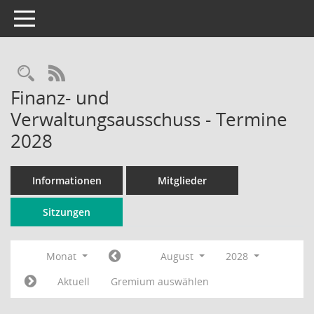
Toggle navigation
Rechercheauswahl
RSS-Feed
Finanz- und
Verwaltungsausschuss - Termine
2028
Informationen
Mitglieder
Sitzungen
Monat
August
2028
Aktuell
Gremium auswählen