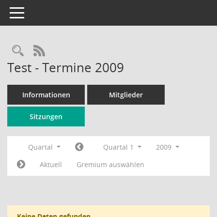
Toggle navigation
Rechercheauswahl
RSS-Feed
Test - Termine 2009
Informationen
Mitglieder
Sitzungen
Quartal
Quartal 1
2009
Aktuell
Gremium auswählen
Keine Daten gefunden.