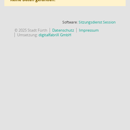
(Wird in
Software:
Sitzungsdienst
Session
© 2025 Stadt Fürth
Datenschutz
Impressum
Umsetzung:
digitalfabriX GmbH