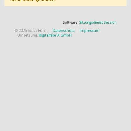
(Wird in
Software:
Sitzungsdienst
Session
© 2025 Stadt Fürth
Datenschutz
Impressum
Umsetzung:
digitalfabriX GmbH