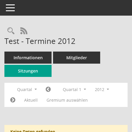
Toggle navigation
Rechercheauswahl
RSS-Feed
Test - Termine 2012
Informationen
Mitglieder
Sitzungen
Quartal
Quartal 1
2012
Aktuell
Gremium auswählen
Keine Daten gefunden.