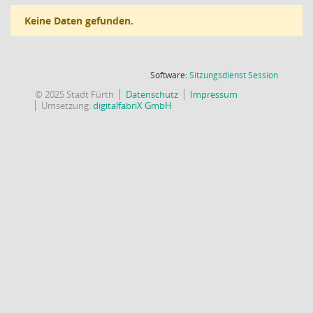
Keine Daten gefunden.
(Wird in
Software:
Sitzungsdienst
Session
© 2025 Stadt Fürth
Datenschutz
Impressum
Umsetzung:
digitalfabriX GmbH