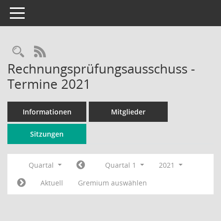
Toggle navigation
Rechercheauswahl
RSS-Feed
Rechnungsprüfungsausschuss -
Termine 2021
Informationen
Mitglieder
Sitzungen
Quartal
Quartal 1
2021
Aktuell
Gremium auswählen