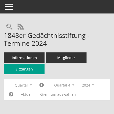
Toggle navigation
Rechercheauswahl
RSS-Feed
1848er Gedächtnisstiftung -
Termine 2024
Informationen
Mitglieder
Sitzungen
Quartal
Quartal 4
2024
Aktuell
Gremium auswählen