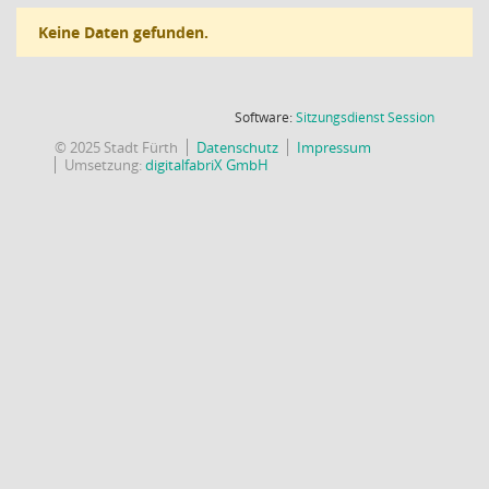
Keine Daten gefunden.
(Wird in
Software:
Sitzungsdienst
Session
© 2025 Stadt Fürth
Datenschutz
Impressum
Umsetzung:
digitalfabriX GmbH