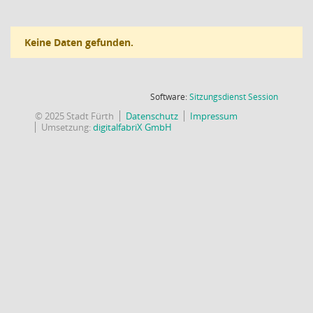
Keine Daten gefunden.
(Wird in
Software:
Sitzungsdienst
Session
© 2025 Stadt Fürth
Datenschutz
Impressum
Umsetzung:
digitalfabriX GmbH