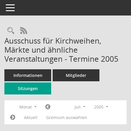
Toggle navigation
Rechercheauswahl
RSS-Feed
Ausschuss für Kirchweihen,
Märkte und ähnliche
Veranstaltungen - Termine 2005
Informationen
Mitglieder
Sitzungen
Monat
Juli
2005
Aktuell
Gremium auswählen