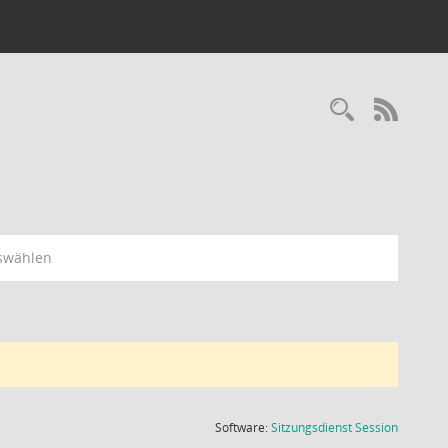
Recherc
RSS-
swählen
(Wird in
Software:
Sitzungsdienst
Session