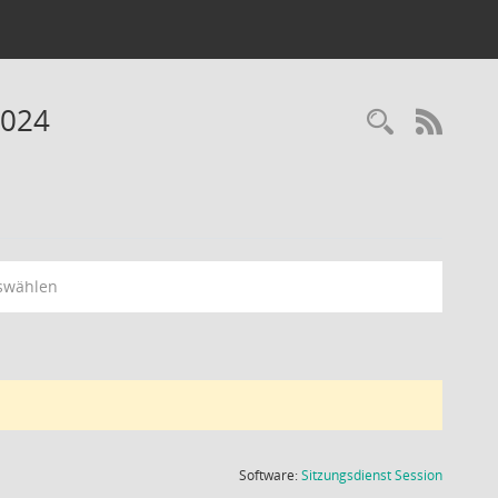
2024
Recherc
RSS-
swählen
(Wird in
Software:
Sitzungsdienst
Session