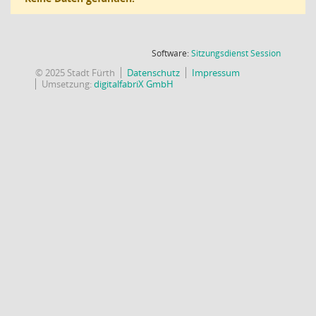
(Wird in
Software:
Sitzungsdienst
Session
© 2025 Stadt Fürth
Datenschutz
Impressum
Umsetzung:
digitalfabriX GmbH