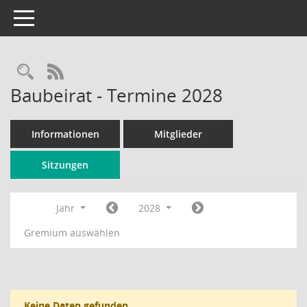
Toggle navigation
Rechercheauswahl
RSS-Feed
Baubeirat - Termine 2028
Informationen
Mitglieder
Sitzungen
Jahr
2028
Gremium auswählen
Keine Daten gefunden.