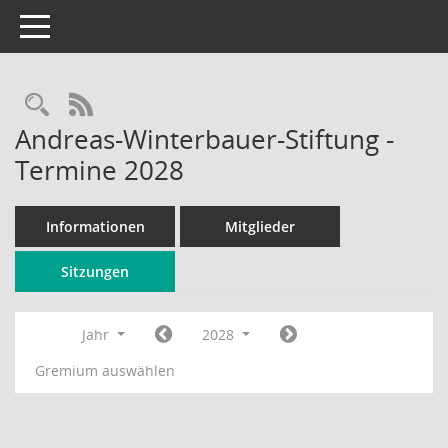
Toggle navigation
Rechercheauswahl
RSS-Feed
Andreas-Winterbauer-Stiftung -
Termine 2028
Informationen
Mitglieder
Sitzungen
Jahr
2028
Gremium auswählen