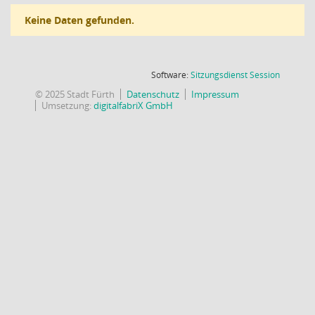
Keine Daten gefunden.
(Wird in
Software:
Sitzungsdienst
Session
© 2025 Stadt Fürth
Datenschutz
Impressum
Umsetzung:
digitalfabriX GmbH