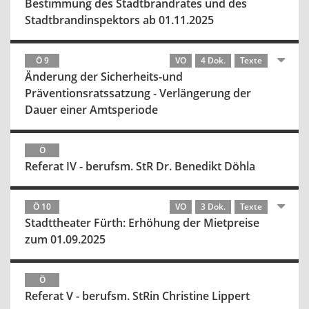
Bestimmung des Stadtbrandrates und des
Stadtbrandinspektors ab 01.11.2025
Ö 9
VO
4 Dok.
Texte
Änderung der Sicherheits-und
Präventionsratssatzung - Verlängerung der
Dauer einer Amtsperiode
Ö
Referat IV - berufsm. StR Dr. Benedikt Döhla
Ö 10
VO
3 Dok.
Texte
Stadttheater Fürth: Erhöhung der Mietpreise
zum 01.09.2025
Ö
Referat V - berufsm. StRin Christine Lippert