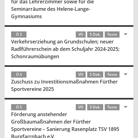
für das Lehrerzimmer sowie für die
Seminarräume des Helene-Lange-
Gymnasiums
Ö 3
VO
5 Dok.
Texte
Verkehrserziehung an Grundschulen; neuer
Radlführerschein ab dem Schuljahr 2024-2025;
Schonraumübungen
Ö 4
VO
5 Dok.
Texte
Zuschuss zu Investitionsmaßnahmen Fürther
Sportvereine 2025
Ö 5
VO
3 Dok.
Texte
Förderung anstehender
Großbaumaßnahmen der Fürther
Sportvereine – Sanierung Rasenplatz TSV 1895
Burgfarrnbach e.V.