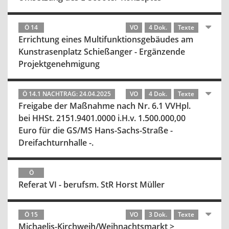
Ö 14
VO
4 Dok.
Texte
Errichtung eines Multifunktionsgebäudes am
Kunstrasenplatz Schießanger - Ergänzende
Projektgenehmigung
Ö 14.1 NACHTRAG: 24.04.2025
VO
4 Dok.
Texte
Freigabe der Maßnahme nach Nr. 6.1 VVHpl.
bei HHSt. 2151.9401.0000 i.H.v. 1.500.000,00
Euro für die GS/MS Hans-Sachs-Straße -
Dreifachturnhalle -.
Ö
Referat VI - berufsm. StR Horst Müller
Ö 15
VO
3 Dok.
Texte
Michaelis-Kirchweih/Weihnachtsmarkt >