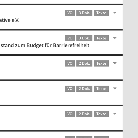
VO
3 Dok.
Texte
tive e.V.
VO
3 Dok.
Texte
stand zum Budget für Barrierefreiheit
VO
2 Dok.
Texte
VO
2 Dok.
Texte
VO
2 Dok.
Texte