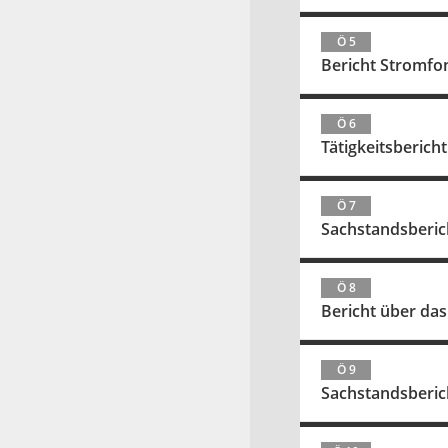
Ö 5
Bericht Stromfon
Ö 6
Tätigkeitsberich
Ö 7
Sachstandsberich
Ö 8
Bericht über das
Ö 9
Sachstandsberic