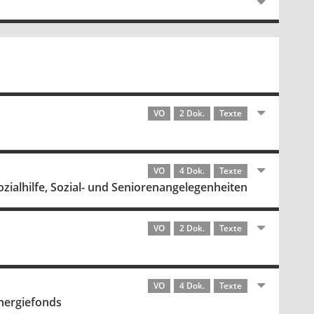
VO
2 Dok.
Texte
VO
4 Dok.
Texte
zialhilfe, Sozial- und Seniorenangelegenheiten
VO
2 Dok.
Texte
VO
4 Dok.
Texte
nergiefonds