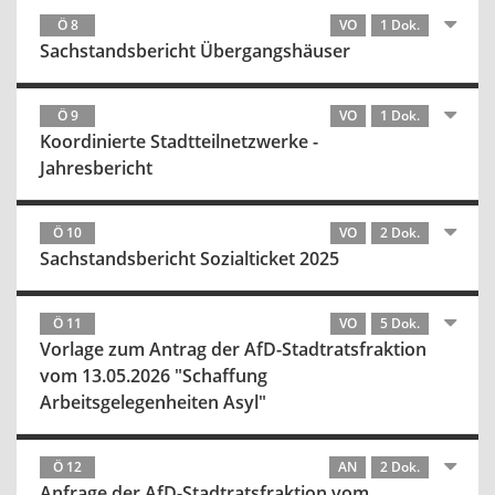
Ö 8
VO
1 Dok.
Sachstandsbericht Übergangshäuser
Ö 9
VO
1 Dok.
Koordinierte Stadtteilnetzwerke -
Jahresbericht
Ö 10
VO
2 Dok.
Sachstandsbericht Sozialticket 2025
Ö 11
VO
5 Dok.
Vorlage zum Antrag der AfD-Stadtratsfraktion
vom 13.05.2026 "Schaffung
Arbeitsgelegenheiten Asyl"
Ö 12
AN
2 Dok.
Anfrage der AfD-Stadtratsfraktion vom