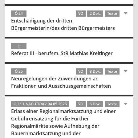
Ö 24
VO
2 Dok.
Texte
Entschädigung der dritten
Bürgermeisterin/des dritten Bürgermeisters
Ö
Referat III - berufsm. StR Mathias Kreitinger
Ö 25
VO
8 Dok.
Texte
Neuregelungen der Zuwendungen an
Fraktionen und Ausschussgemeinschaften
Ö 25.1 NACHTRAG: 04.05.2026
VO
6 Dok.
Texte
Erlass einer Regionalmarktsatzung und einer
Gebührensatzung für die Fürther
Regionalmärkte sowie Aufhebung der
Bauernmarktsatzung und der