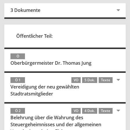
3 Dokumente
Öffentlicher Teil:
Ö
Oberbürgermeister Dr. Thomas Jung
Ö 1
VO
5 Dok.
Texte
Vereidigung der neu gewählten
Stadtratsmitglieder
Ö 2
VO
4 Dok.
Texte
Belehrung über die Wahrung des
Steuergeheimnisses und der allgemeinen