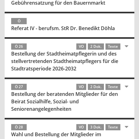
Gebührensatzung für den Bauernmarkt
Ö
Referat IV - berufsm. StR Dr. Benedikt Döhla
Ö 26
VO
2 Dok.
Texte
Bestellung der Stadtheimatpflegerin und des
stellvertretenden Stadtheimatpflegers für die
Stadtratsperiode 2026-2032
Ö 27
VO
2 Dok.
Texte
Bestellung der beratenden Mitglieder für den
Beirat Sozialhilfe, Sozial- und
Seniorenangelegenheiten
Ö 28
VO
3 Dok.
Texte
Wahl und Bestellung der Mitglieder im