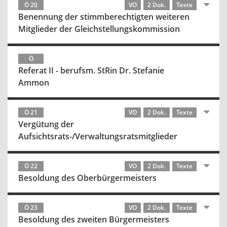
Ö 20
VO
2 Dok.
Texte
Benennung der stimmberechtigten weiteren
Mitglieder der Gleichstellungskommission
Ö
Referat II - berufsm. StRin Dr. Stefanie
Ammon
Ö 21
VO
2 Dok.
Texte
Vergütung der
Aufsichtsrats-/Verwaltungsratsmitglieder
Ö 22
VO
2 Dok.
Texte
Besoldung des Oberbürgermeisters
Ö 23
VO
2 Dok.
Texte
Besoldung des zweiten Bürgermeisters