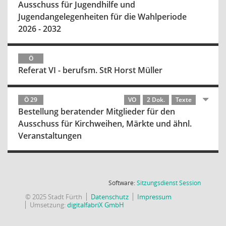
Ausschuss für Jugendhilfe und
Jugendangelegenheiten für die Wahlperiode
2026 - 2032
Ö
Referat VI - berufsm. StR Horst Müller
Ö 29
VO
2 Dok.
Texte
Bestellung beratender Mitglieder für den
Ausschuss für Kirchweihen, Märkte und ähnl.
Veranstaltungen
(Wird in
Software:
Sitzungsdienst
Session
© 2025 Stadt Fürth
Datenschutz
Impressum
Umsetzung:
digitalfabriX GmbH