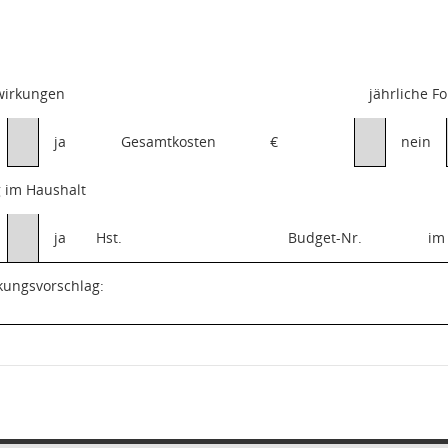
swirkungen
jährliche F
ja
Gesamtkosten
€
nein
 im Haushalt
ja
Hst.
Budget-Nr.
im
kungsvorschlag: