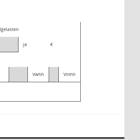
olgelasten
ja
€
Vwhh
Vmhh