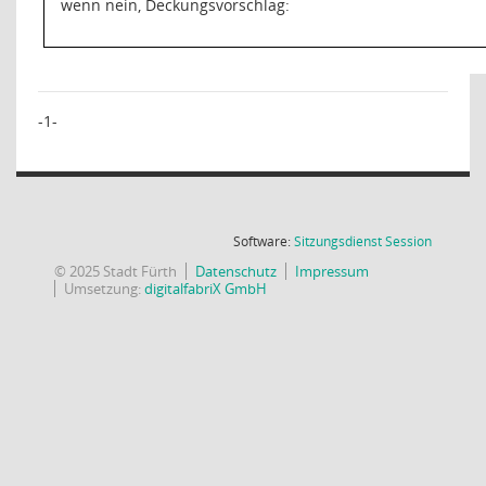
wenn nein, Deckungsvorschlag:
-1-
(Wird in
Software:
Sitzungsdienst
Session
© 2025 Stadt Fürth
Datenschutz
Impressum
Umsetzung:
digitalfabriX GmbH