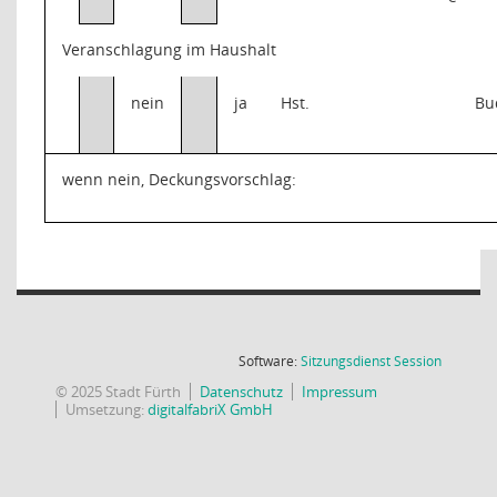
Veranschlagung im Haushalt
nein
ja
Hst.
Bu
wenn nein, Deckungsvorschlag:
(Wird in
Software:
Sitzungsdienst
Session
© 2025 Stadt Fürth
Datenschutz
Impressum
Umsetzung:
digitalfabriX GmbH