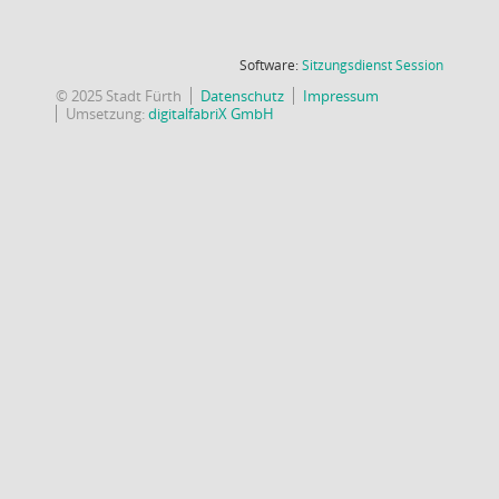
(Wird in
Software:
Sitzungsdienst
Session
© 2025 Stadt Fürth
Datenschutz
Impressum
Umsetzung:
digitalfabriX GmbH