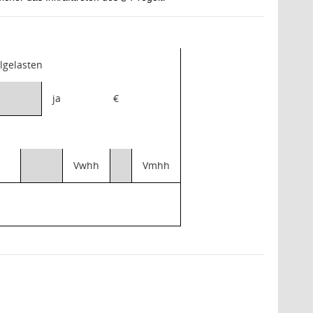
olgelasten
ja
€
Vwhh
Vmhh