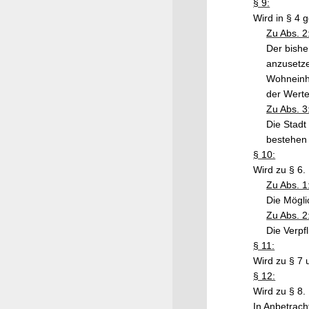
§ 9:
Wird in § 4 
Zu Abs. 2
Der bishe
anzusetze
Wohneinhe
der Werte
Zu Abs. 3
Die Stadt
bestehen -
§ 10:
Wird zu § 6.
Zu Abs. 1
Die Mögli
Zu Abs. 2
Die Verpf
§ 11:
Wird zu § 7 
§ 12:
Wird zu § 8.
In Anbetrach