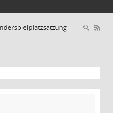
nderspielplatzsatzung -
Recherc
RSS-