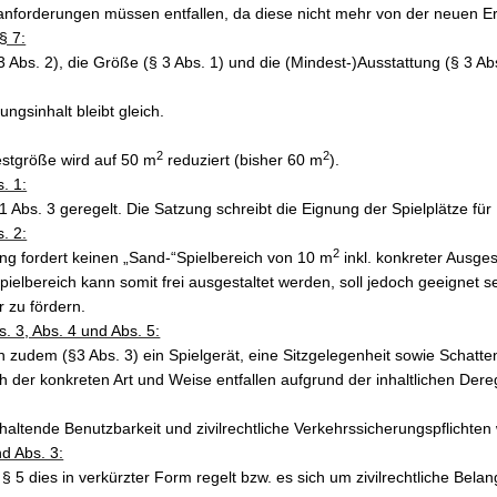
nforderungen müssen entfallen, da diese nicht mehr von der neuen E
§ 7:
3 Abs. 2), die Größe (§ 3 Abs. 1) und die (Mindest-)Ausstattung (§ 3 Ab
ngsinhalt bleibt gleich.
2
2
stgröße wird auf 50 m
reduziert (bisher 60 m
).
. 1:
 1 Abs. 3 geregelt. Die Satzung schreibt die Eignung der Spielplätze für 
. 2:
2
ng fordert keinen „Sand-“Spielbereich von 10 m
inkl. konkreter Ausge
Spielbereich kann somit frei ausgestaltet werden, soll jedoch geeignet 
r zu fördern.
s. 3, Abs. 4 und Abs. 5:
 zudem (§3 Abs. 3) ein Spielgerät, eine Sitzgelegenheit sowie Schat
ich der konkreten Art und Weise entfallen aufgrund der inhaltlichen Der
rhaltende Benutzbarkeit und zivilrechtliche Verkehrssicherungspflichten
nd Abs. 3:
 § 5 dies in verkürzter Form regelt bzw. es sich um zivilrechtliche Bela