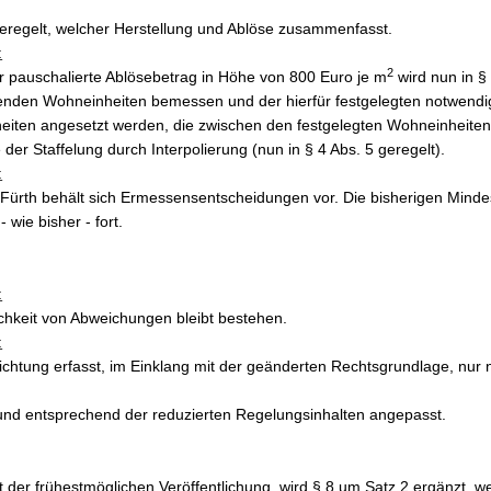
geregelt, welcher Herstellung und Ablöse zusammenfasst.
:
2
r pauschalierte Ablösebetrag in Höhe von 800 Euro je m
wird nun in §
nden Wohneinheiten bemessen und der hierfür festgelegten notwendige
iten angesetzt werden, die zwischen den festgelegten Wohneinheiten 
 der Staffelung durch Interpolierung (nun in § 4 Abs. 5 geregelt).
:
 Fürth behält sich Ermessensentscheidungen vor. Die bisherigen Mindes
 wie bisher - fort.
:
chkeit von Abweichungen bleibt bestehen.
:
lichtung erfasst, im Einklang mit der geänderten Rechtsgrundlage, nur
und entsprechend der reduzierten Regelungsinhalten angepasst.
t der frühestmöglichen Veröffentlichung, wird § 8 um Satz 2 ergänzt, wel