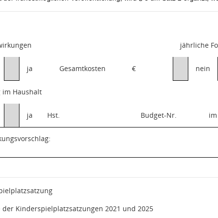
swirkungen
jährliche F
ja
Gesamtkosten
€
nein
 im Haushalt
ja
Hst.
Budget-Nr.
im
kungsvorschlag:
pielplatzsatzung
e der Kinderspielplatzsatzungen 2021 und 2025