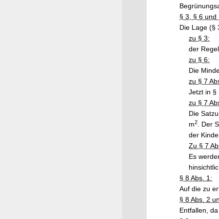
Begrünungsa
§ 3, § 6 und 
Die Lage (§ 
zu § 3:
der Regelu
zu § 6:
Die Minde
zu § 7 Abs
Jetzt in §
zu § 7 Abs
Die Satzu
2
m
. Der 
der Kinde
Zu § 7 Ab
Es werden
hinsichtl
§ 8 Abs. 1:
Auf die zu e
§ 8 Abs. 2 u
Entfallen, da