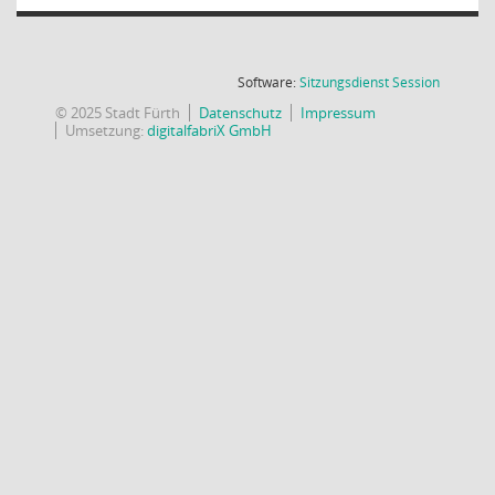
(Wird in
Software:
Sitzungsdienst
Session
© 2025 Stadt Fürth
Datenschutz
Impressum
Umsetzung:
digitalfabriX GmbH