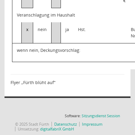
€
Veranschlagung im Haushalt
x
nein
ja
Hst.
B
N
wenn nein, Deckungsvorschlag:
Flyer „Fürth blüht auf“
(Wird in
Software:
Sitzungsdienst
Session
© 2025 Stadt Fürth
Datenschutz
Impressum
Umsetzung:
digitalfabriX GmbH