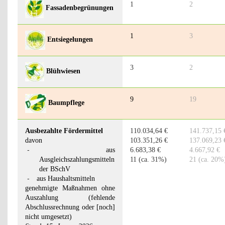
1
2
Fassadenbegrünungen
1
3
Entsiegelungen
3
2
Blühwiesen
9
19
Baumpflege
Ausbezahlte Fördermittel
110.034,64 €
141.737,15 
davon
103.351,26 €
137.069,23 
-
aus
6.683,38 €
4.667,92 €
Ausgleichszahlungsmitteln
11 (ca. 31%)
21 (ca. 20%
der BSchV
-
aus Haushaltsmitteln
genehmigte Maßnahmen ohne
Auszahlung (fehlende
Abschlussrechnung oder [noch]
nicht umgesetzt)