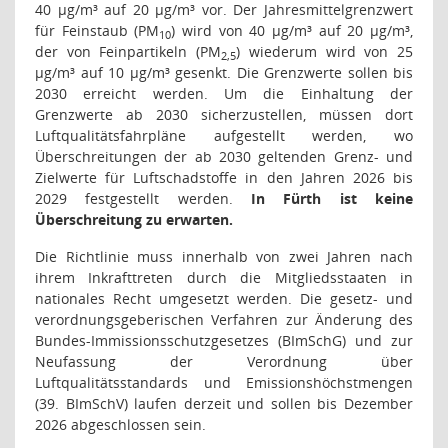
40 µg/m³ auf 20 µg/m³ vor. Der Jahresmittelgrenzwert
für Feinstaub (PM
) wird von 40 µg/m³ auf 20 µg/m³,
10
der von Feinpartikeln (PM
) wiederum wird von 25
2,5
µg/m³ auf 10 µg/m³ gesenkt. Die Grenzwerte sollen bis
2030 erreicht werden. Um die Einhaltung der
Grenzwerte ab 2030 sicherzustellen, müssen dort
Luftqualitätsfahrpläne aufgestellt werden, wo
Überschreitungen der ab 2030 geltenden Grenz- und
Zielwerte für Luftschadstoffe in den Jahren 2026 bis
2029 festgestellt werden.
In Fürth ist keine
Überschreitung zu erwarten.
Die Richtlinie muss innerhalb von zwei Jahren nach
ihrem Inkrafttreten durch die Mitgliedsstaaten in
nationales Recht umgesetzt werden. Die gesetz- und
verordnungsgeberischen Verfahren zur Änderung des
Bundes-Immissionsschutzgesetzes (BImSchG) und zur
Neufassung der Verordnung über
Luftqualitätsstandards und Emissionshöchstmengen
(39. BImSchV) laufen derzeit und sollen bis Dezember
2026 abgeschlossen sein.