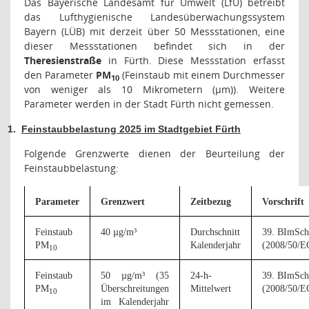
Das Bayerische Landesamt für Umwelt (LfU) betreibt
das Lufthygienische Landesüberwachungssystem
Bayern (LÜB) mit derzeit über 50 Messstationen, eine
dieser Messstationen befindet sich in der
Theresienstraße
in Fürth. Diese Messstation erfasst
den Parameter
PM
(Feinstaub mit einem Durchmesser
10
von weniger als 10 Mikrometern (μm)). Weitere
Parameter werden in der Stadt Fürth nicht gemessen.
1.
Feinstaubbelastung 2025 im Stadtgebiet Fürth
Folgende Grenzwerte dienen der Beurteilung der
Feinstaubbelastung:
Parameter
Grenzwert
Zeitbezug
Vorschrift
Feinstaub
40 µg/m³
Durchschnitt
39. BImSc
PM
Kalenderjahr
(2008/50/E
10
Feinstaub
50 µg/m³ (35
24-h-
39. BImSc
PM
Überschreitungen
Mittelwert
(2008/50/E
10
im Kalenderjahr