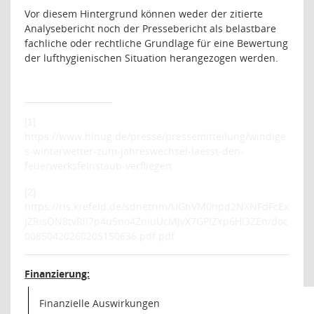
Vor diesem Hintergrund können weder der zitierte
Analysebericht noch der Pressebericht als belastbare
fachliche oder rechtliche Grundlage für eine Bewertung
der lufthygienischen Situation herangezogen werden.
[1]
https://www.hlnug.de/presse/pressemitteilung/windige
s-winterwetter-zum-jahreswechsel-laesst-den-
feuerwerksfeinstaub-verfliegen
[2]
https://ris.krefeld.de/sdnetrim/UGhVM0hpd2NXNFdFcEx
jZRisON8tvRli7p4u5no4ZniuUcMJvX7GPIZYp6Hi3ZEn/doc
00850420260205150636.pdf.pdf
Finanzierung:
Finanzielle Auswirkungen