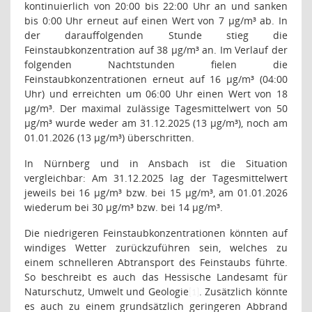
kontinuierlich von 20:00 bis 22:00 Uhr an und sanken
bis 0:00 Uhr erneut auf einen Wert von 7 µg/m³ ab. In
der darauffolgenden Stunde stieg die
Feinstaubkonzentration auf 38 µg/m³ an. Im Verlauf der
folgenden Nachtstunden fielen die
Feinstaubkonzentrationen erneut auf 16 µg/m³ (04:00
Uhr) und erreichten um 06:00 Uhr einen Wert von 18
µg/m³. Der maximal zulässige Tagesmittelwert von 50
µg/m³ wurde weder am 31.12.2025 (13 µg/m³), noch am
01.01.2026 (13 µg/m³) überschritten.
In Nürnberg und in Ansbach ist die Situation
vergleichbar: Am 31.12.2025 lag der Tagesmittelwert
jeweils bei 16 µg/m³ bzw. bei 15 µg/m³, am 01.01.2026
wiederum bei 30 µg/m³ bzw. bei 14 µg/m³.
Die niedrigeren Feinstaubkonzentrationen könnten auf
windiges Wetter zurückzuführen sein, welches zu
einem schnelleren Abtransport des Feinstaubs führte.
So beschreibt es auch das Hessische Landesamt für
Naturschutz, Umwelt und Geologie
. Zusätzlich könnte
[1]
es auch zu einem grundsätzlich geringeren Abbrand