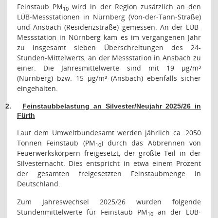
Feinstaub PM
wird in der Region zusätzlich an den
10
LÜB-Messstationen in Nürnberg (Von-der-Tann-Straße)
und Ansbach (Residenzstraße) gemessen. An der LÜB-
Messstation in Nürnberg kam es im vergangenen Jahr
zu insgesamt sieben Überschreitungen des 24-
Stunden-Mittelwerts, an der Messstation in Ansbach zu
einer. Die Jahresmittelwerte sind mit 19 µg/m³
(Nürnberg) bzw. 15 µg/m³ (Ansbach) ebenfalls sicher
eingehalten.
2.
Feinstaubbelastung an Silvester/Neujahr 2025/26 in
Fürth
Laut dem Umweltbundesamt werden jährlich ca. 2050
Tonnen Feinstaub (PM
) durch das Abbrennen von
10
Feuerwerkskörpern freigesetzt, der größte Teil in der
Silvesternacht. Dies entspricht in etwa einem Prozent
der gesamten freigesetzten Feinstaubmenge in
Deutschland.
Zum Jahreswechsel 2025/26 wurden folgende
Stundenmittelwerte für Feinstaub PM
an der LÜB-
10