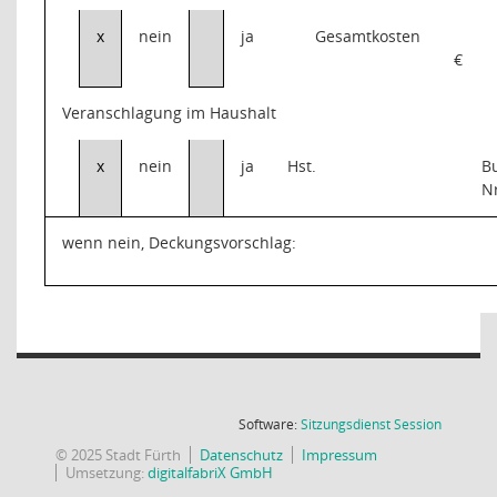
x
nein
ja
Gesamtkosten
€
Veranschlagung im Haushalt
x
nein
ja
Hst.
B
N
wenn nein, Deckungsvorschlag:
(Wird in
Software:
Sitzungsdienst
Session
© 2025 Stadt Fürth
Datenschutz
Impressum
Umsetzung:
digitalfabriX GmbH