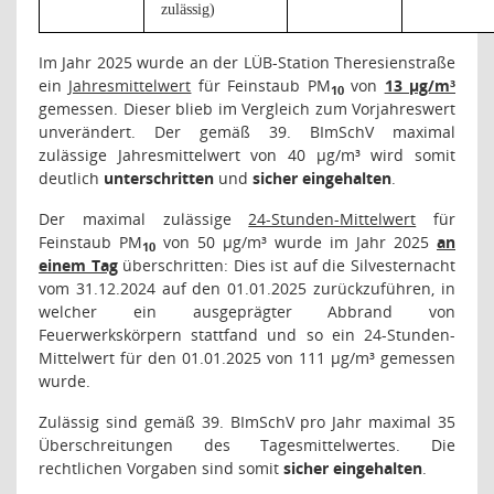
zulässig)
Im Jahr 2025 wurde an der LÜB-Station Theresienstraße
ein
Jahresmittelwert
für Feinstaub PM
von
13 μg/m³
10
gemessen. Dieser blieb im Vergleich zum Vorjahreswert
unverändert. Der gemäß 39. BImSchV maximal
zulässige Jahresmittelwert von 40 µg/m³ wird somit
deutlich
unterschritten
und
sicher eingehalten
.
Der maximal zulässige
24-Stunden-Mittelwert
für
Feinstaub PM
von 50 μg/m³ wurde im Jahr 2025
an
10
einem Tag
überschritten: Dies ist auf die Silvesternacht
vom 31.12.2024 auf den 01.01.2025 zurückzuführen, in
welcher ein ausgeprägter Abbrand von
Feuerwerkskörpern stattfand und so ein 24-Stunden-
Mittelwert für den 01.01.2025 von 111 µg/m³ gemessen
wurde.
Zulässig sind gemäß 39. BImSchV pro Jahr maximal 35
Überschreitungen des Tagesmittelwertes. Die
rechtlichen Vorgaben sind somit
sicher eingehalten
.