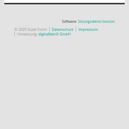
(Wird in
Software:
Sitzungsdienst
Session
© 2025 Stadt Fürth
Datenschutz
Impressum
Umsetzung:
digitalfabriX GmbH