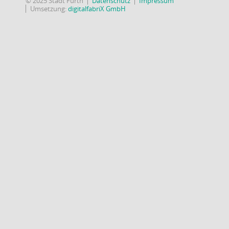
© 2025 Stadt Fürth
Datenschutz
Impressum
Umsetzung:
digitalfabriX GmbH