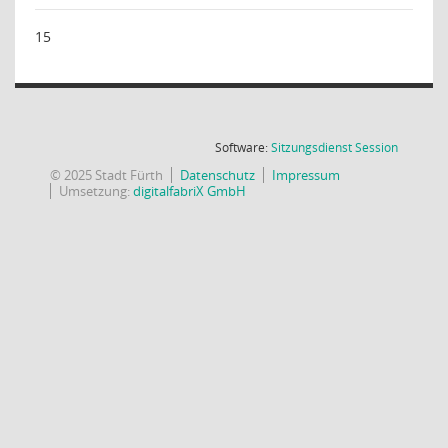
15
(Wird in
Software:
Sitzungsdienst
Session
© 2025 Stadt Fürth
Datenschutz
Impressum
Umsetzung:
digitalfabriX GmbH