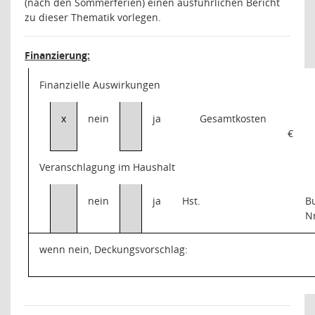
(nach den Sommerferien) einen ausführlichen Bericht
zu dieser Thematik vorlegen.
Finanzierung:
Finanzielle Auswirkungen
x
nein
ja
Gesamtkosten
€
Veranschlagung im Haushalt
nein
ja
Hst.
B
N
wenn nein, Deckungsvorschlag: