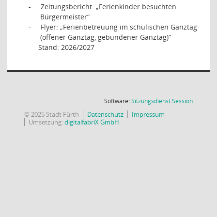
-
Zeitungsbericht: „Ferienkinder besuchten
Bürgermeister“
-
Flyer: „Ferienbetreuung im schulischen Ganztag
(offener Ganztag, gebundener Ganztag)“
Stand: 2026/2027
(Wird in
Software:
Sitzungsdienst
Session
© 2025 Stadt Fürth
Datenschutz
Impressum
Umsetzung:
digitalfabriX GmbH