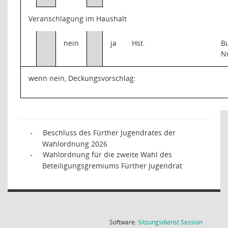
Veranschlagung im Haushalt
nein
ja
Hst.
B
N
wenn nein, Deckungsvorschlag:
Beschluss des Fürther Jugendrates der
-
Wahlordnung 2026
Wahlordnung für die zweite Wahl des
-
Beteiligungsgremiums Fürther Jugendrat
(Wird in
Software:
Sitzungsdienst
Session