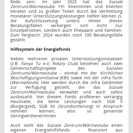
Rede sein: Im Jahr 2025 hat das
Soziale
Zentrum/Wärmestube
191 Klientinnen und Klienten
beraten und zu großen Teilen durch die Vermittlung
monetärer Unterstützungsleistungen helfen können (s.
die Aufschlüsselung unten). Hinter diesen
Beratungsfällen verbergen sich nicht nur
Einzelpersonen, sondern auch Ehepaare und Familien.
Zum Vergleich: 2024 wurden noch 100 Beratungsfälle
gezählt.
Hilfssystem der Energiefonds
Neben mehreren privaten Unterstützungsinitiativen
(z.B.
Fanya Tu e.V
,
Rotary Club
) bestehen auch zwei
Gemeinschaftsprojekte des
Sozialen
Zentrums/Wärmestube
– einmal mit der
Kirchlichen
Beschäftigungsinitiative
(KBI) sowie mit der infra fürth
(
Wärmefonds
).
Hier werden durch die infra Geldmittel
zur Verfügung gestellt, die das
Soziale
Zentrum/Wärmestube
verwaltet und auch selbst
ausbezahlt. Von diesem Fonds profitieren vorrangig
Haushalte, die keine Leistungen nach SGB II
(Bürgergeld), SGB XII (Grundsicherung) in Anspruch
nehmen können, also so genannte
Geringverdiener/innen.
Auch stellt das
Soziale Zentrum/Wärmestube
einen
eigenen Energiehilfsfonds – finanziert aus