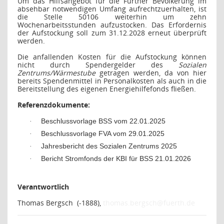
Um das Hilfsangebot für die Fürther Bevölkerung im
absehbar notwendigen Umfang aufrechtzuerhalten, ist
die Stelle 50106 weiterhin um zehn
Wochenarbeitsstunden aufzustocken. Das Erfordernis
der Aufstockung soll zum 31.12.2028 erneut überprüft
werden.
Die anfallenden Kosten für die Aufstockung können
nicht durch Spendergelder des
Sozialen
Zentrums/Wärmestube
getragen werden, da von hier
bereits Spendenmittel in Personalkosten als auch in die
Bereitstellung des eigenen Energiehilfefonds fließen.
Referenzdokumente:
Beschlussvorlage BSS vom 22.01.2025
·
Beschlussvorlage FVA vom 29.01.2025
·
Jahresbericht des Sozialen Zentrums 2025
·
Bericht Stromfonds der KBI für BSS 21.01.2026
·
Verantwortlich
Thomas Bergsch
(-1888),
thomas.bergsch@fuerth.de