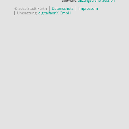
(Wird in
Software:
Sitzungsdienst
Session
© 2025 Stadt Fürth
Datenschutz
Impressum
Umsetzung:
digitalfabriX GmbH