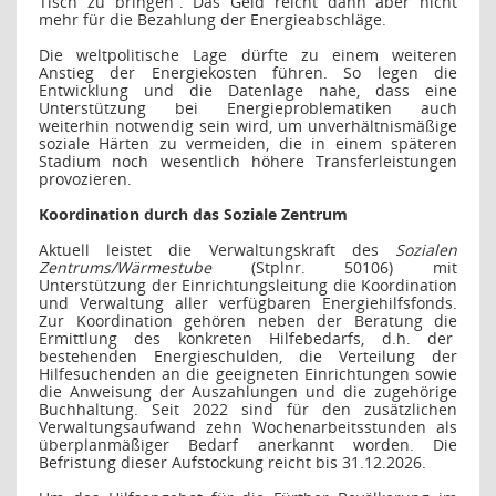
Tisch zu bringen“. Das Geld reicht dann aber nicht
mehr für die Bezahlung der Energieabschläge.
Die weltpolitische Lage dürfte zu einem weiteren
Anstieg der Energiekosten führen. So legen d
ie
Entwicklung und die Datenlage nahe, dass eine
Unterstützung bei Energieproblematiken auch
weiterhin notwendig sein wird, um unverhältnismäßige
soziale Härten zu vermeiden, die in einem späteren
Stadium noch wesentlich höhere Transferleistungen
provozieren.
Koordination durch das Soziale Zentrum
Aktuell leistet die Verwaltungskraft des
Sozialen
Zentrums/Wärmestube
(Stplnr. 50106) mit
Unterstützung der Einrichtungsleitung die Koordination
und Verwaltung aller verfügbaren Energiehilfsfonds.
Zur Koordination gehören neben der Beratung die
Ermittlung des konkreten Hilfebedarfs, d.h. der
bestehenden Energieschulden, die Verteilung der
Hilfesuchenden an die geeigneten Einrichtungen sowie
die Anweisung der Auszahlungen und die zugehörige
Buchhaltung. Seit 2022 sind für den zusätzlichen
Verwaltungsaufwand zehn Wochenarbeitsstunden als
überplanmäßiger Bedarf anerkannt worden. Die
Befristung dieser Aufstockung reicht bis 31.12.2026.