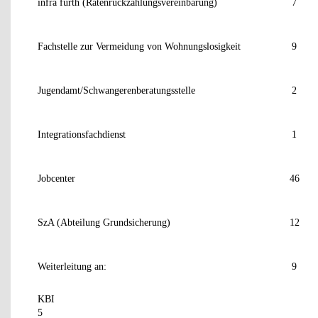
infra fürth (Ratenrückzahlungsvereinbarung)
7
Fachstelle zur Vermeidung von Wohnungslosigkeit
9
Jugendamt/Schwangerenberatungsstelle
2
Integrationsfachdienst
1
Jobcenter
46
SzA (Abteilung Grundsicherung)
12
Weiterleitung an:
9
KBI
5