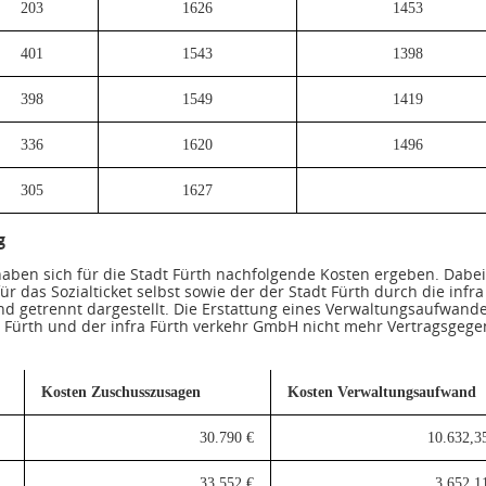
203
1626
1453
401
1543
1398
398
1549
1419
336
1620
1496
305
1627
g
haben sich für die Stadt Fürth nachfolgende Kosten ergeben. Dabe
r das Sozialticket selbst sowie der der Stadt Fürth durch die inf
d getrennt dargestellt. Die Erstattung eines Verwaltungsaufwand
 Fürth und der infra Fürth verkehr GmbH nicht mehr Vertragsgege
Kosten Zuschusszusagen
Kosten Verwaltungsaufwand
30.790 €
10.632,3
33.552 €
3.652,1