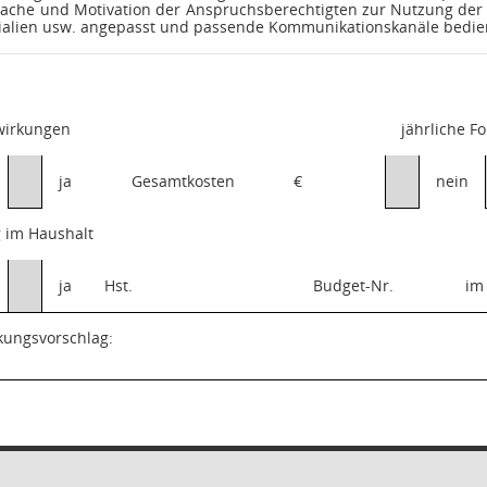
ache und Motivation der Anspruchsberechtigten zur Nutzung der 
ialien usw. angepasst und passende Kommunikationskanäle bedie
swirkungen
jährliche F
ja
Gesamtkosten
€
nein
 im Haushalt
ja
Hst.
Budget-Nr.
im
kungsvorschlag: