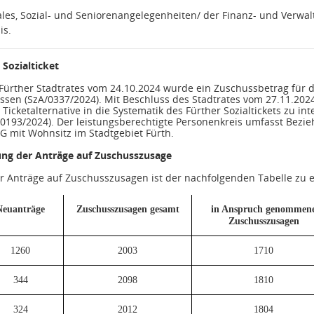
iales, Sozial- und Seniorenangelegenheiten/ der Finanz- und Ver
is.
Sozialticket
 Fürther Stadtrates vom 24.10.2024 wurde ein Zuschussbetrag für da
ssen (SzA/0337/2024). Mit Beschluss des Stadtrates vom 27.11.202
s Ticketalternative in die Systematik des Fürther Sozialtickets zu 
/0193/2024). Der leistungsberechtigte Personenkreis umfasst Bez
G mit Wohnsitz im Stadtgebiet Fürth.
ung der Anträge auf Zuschusszusage
er Anträge auf Zuschusszusagen ist der nachfolgenden Tabelle zu
Neuanträge
Zuschusszusagen gesamt
in Anspruch genommen
Zuschusszusagen
1260
2003
1710
344
2098
1810
324
2012
1804