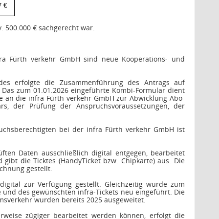
7 €
v. 500.000 € sachgerecht war.
fra Fürth verkehr GmbH sind neue Kooperations- und
ndes erfolgte die Zusammenführung des Antrags auf
 Das zum 01.01.2026 eingeführte Kombi-Formular dient
e an die infra Fürth verkehr GmbH zur Abwicklung Abo-
ars, der Prüfung der Anspruchsvoraussetzungen, der
ruchsberechtigten bei der infra Fürth verkehr GmbH ist
en Daten ausschließlich digital entgegen, bearbeitet
 gibt die Ticktes (HandyTicket bzw. Chipkarte) aus. Die
chnung gestellt.
gital zur Verfügung gestellt. Gleichzeitig wurde zum
 und des gewünschten infra-Tickets neu eingeführt. Die
umsverkehr wurden bereits 2025 ausgeweitet.
rweise zügiger bearbeitet werden können, erfolgt die